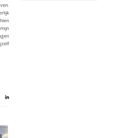
ven.
rlijk
chien
 mijn
agen
jzelf