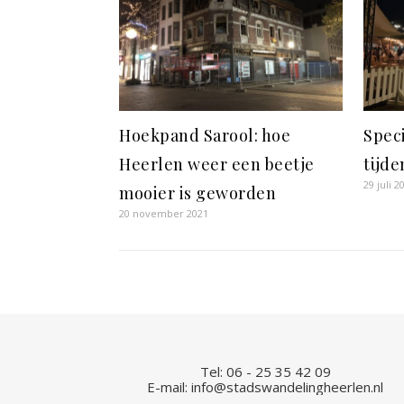
Hoekpand Sarool: hoe
Spec
Heerlen weer een beetje
tijde
29 juli 2
mooier is geworden
20 november 2021
Tel: 06 - 25 35 42 09
E-mail:
info@stadswandelingheerlen.nl